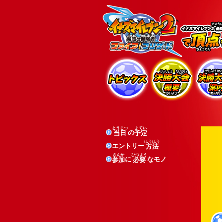
とうじつ
よてい
の
当日
予定
ほうほう
エントリー
方法
さんか
ひつよう
に
なモノ
参加
必要