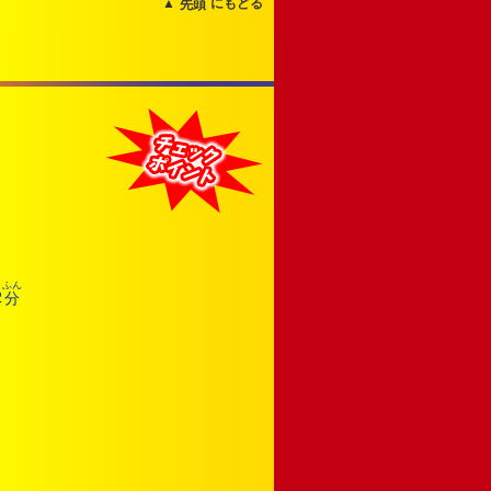
▲
にもどる
先頭
ふん
2
分