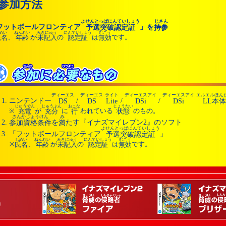
参加方法
よせんとっぱにんていしょう
じさん
フットボールフロンティア
」を
予選突破認定証
持参
めい
ねんれい
みきにゅう
にんていしょう
むこう
、
が
の
は
です。
氏名
年齢
未記入
認定証
無効
ディーエス
ディーエス
ライト
ディーエスアイ
ディーエスアイ
エルエルほん
ニンテンドー
/
/
/
DS
DS
Lite
DSi
DSi
LL本体
じゅうでん
じゅうぶん
おこな
じょうたい
※
が
に
われている
のもの。
充電
充分
行
状態
さんかじょうけん
み
を
たす『イナズマイレブン2』のソフト
参加資格条件
満
よせんとっぱにんていしょう
「フットボールフロンティア
」
予選突破認定証
しめい
ねんれい
みきにゅう
にんていしょう
むこう
※
、
が
の
は
です。
氏名
年齢
未記入
認定証
無効