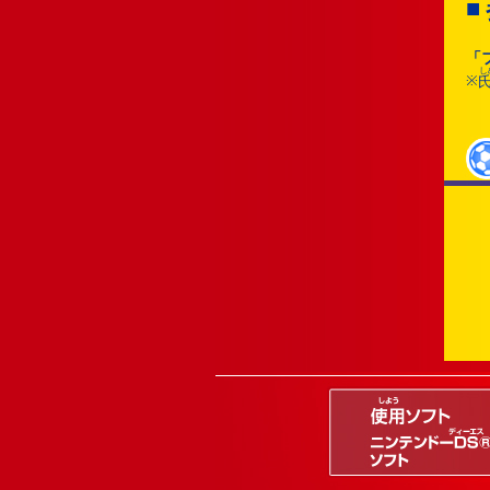
■
「
し
※