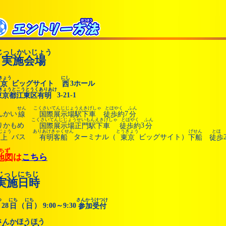
じっしかいじょう
実施会場
きょう
にし
ビッグサイト
3ホール
東京
西
きょうとこうとうくありあけ
3-21-1
東京都江東区有明
せん
こくさいてんじじょうえきげしゃ
とほやく
ふん
んかい
7
線
国際展示場駅下車
徒歩約
分
こくさいてんじじょうせいもんえきげしゃ
とほやく
ふん
りかもめ
3
国際展示場正門駅下車
徒歩約
分
じょう
ありあけきゃくせん
とうきょう
げせん
とほ
バス
ターミナル（
ビッグサイト）
水上
有明客船
東京
下船
徒歩
ちず
は
こちら
地図
じっしにちじ
実施日時
つ
にち
にち
さんかうけつけ
28
（
） 9:00～9:30
月
日
日
参加受付
さんかほうほう