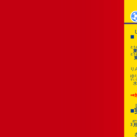
■
とう
とう
り
ゆ
すい
⇒
■
が
3