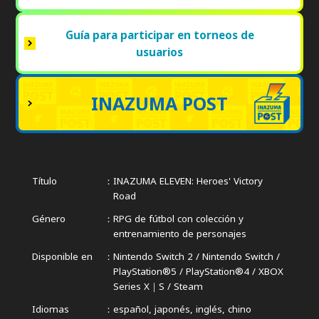
Guía para participar en torneos de
usuarios
INAZUMA POST
Título
INAZUMA ELEVEN: Heroes' Victory
Road
Género
RPG de fútbol con colección y
entrenamiento de personajes
Disponible en
Nintendo Switch 2 / Nintendo Switch /
PlayStation®5 / PlayStation®4 /
XBOX
Series X｜S / Steam
Idiomas
español, japonés, inglés, chino