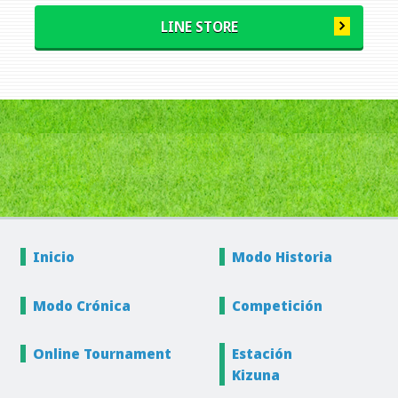
LINE STORE
Inicio
Modo
Historia
Modo
Crónica
Competición
Online
Tournament
Estación
Kizuna