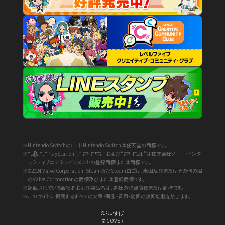
※Nintendo Switchのロゴ・Nintendo Switchは任天堂の商標です。
※“
”、“PlayStation”、“
”および“
”は株式会社ソニー・インタ
ラクティブエンタテインメントの登録商標または商標です。
※©2024 Valve Corporation. Steam及びSteamロゴは、米国及びまたはその他の国
のValve Corporationの商標及びまたは登録商標です。
※記載されている会社名および製品名は、各社の登録商標または商標です。
※このサイトに掲載するすべての文章・画像・音声・動画の無断転載を禁じます。
©ぶいすぽ
© COVER