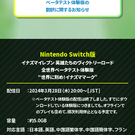
ベータテスト体験版の
翻訳に関するお知らせ
Nintendo Switch版
イナズマイレブン 英雄たちのヴィクトリーロード
全世界ベータテスト体験版
“世界に刻め！イナズママーク”
配信日
2024年3月28日（木）20:00～[JST]
※ベータテスト体験版の配信は終了しました。すでにダウ
ンロードしている体験版につきましても、オフラインで
のプレイも含めて、順次利用停止となる予定です。
容量
約5.0GB
対応言語
日本語、英語、中国語繁体字、中国語簡体字、フラン