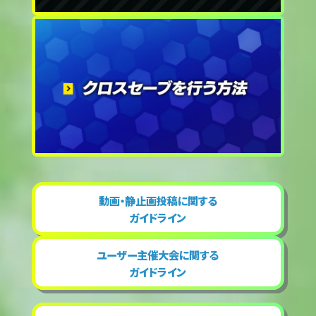
動画・静止画投稿に関する
ガイドライン
ユーザー主催大会に関する
ガイドライン