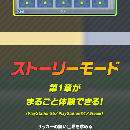
サッカーの無い世界を求める