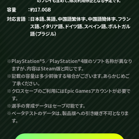
のプレイも含めて、順次利用停止となる予定です。
容量
約17.0GB
対応言語
日本語、英語、中国語繁体字、中国語簡体字、フラン
ス語、イタリア語、ドイツ語、スペイン語、ポルトガル
語（ブラジル）
※PlayStation®5／PlayStation®4版のソフト名称が異なり
ますが、内容はSteam版と同じです。
※記載の容量は多少前後する場合がございます。あらかじめご
了承ください。
※クロスセーブのご利用にはEpic Gamesアカウントが必要で
す。
※選手の育成データはセーブ可能です。
※ベータテストのデータは、製品版への引き継ぎ不可となりま
す。