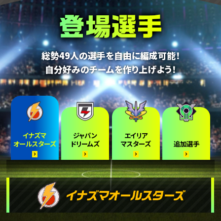
総勢49人の選手を自由に編成可能！
自分好みのチームを作り上げよう！
イナズマ
ジャパン
エイリア
オールスターズ
ドリームズ
マスターズ
追加選手