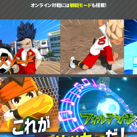
オンライン対戦には
観戦モード
も搭載!