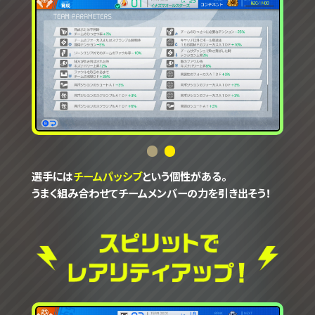
選手には
チームパッシブ
という個性がある。
うまく組み合わせてチームメンバーの力を引き出そう！