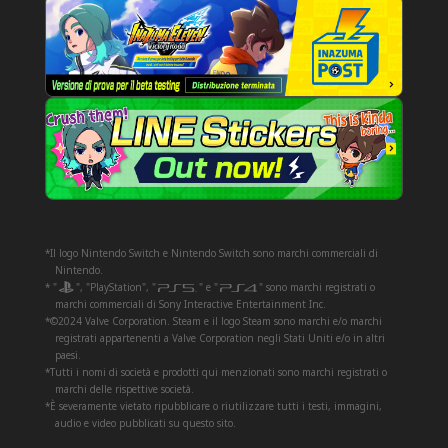
*Il logo Nintendo Switch e Nintendo Switch sono marchi commerciali di
Nintendo.
* "
", "PlayStation", "
" e "
" sono marchi registrati o
marchi commerciali di Sony Interactive Entertainment Inc.
*©2024 Valve Corporation. Steam e il logo Steam sono marchi e/o marchi
registrati appartenenti a Valve Corporation negli Stati Uniti e/o in altri
paesi.
*Tutti i nomi di società e prodotti qui menzionati sono marchi registrati o
marchi delle rispettive società.
*È severamente vietato ripubblicare o riutilizzare tutti i testi, immagini,
audio e video pubblicati su questo sito.