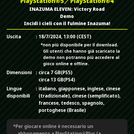
PlayStation®5／PlayStation®4
INAZUMA ELEVEN: Victory Road
Demo
Incidi i cieli con il fulmine Inazuma!
Uscita
18/7/2024, 13:00 (CEST)
*non più disponibile per il download.
Gli utenti che hanno già scaricato la
demo non potranno più accedere al
gioco online e offline.
Dimensioni
circa 7 GB(PS5)
circa 13 GB(PS4)
Lingue
italiano, giapponese, inglese, cinese
disponibili
(tradizionale), cinese (semplificato),
francese, tedesco, spagnolo,
portoghese (Brasile)
*Per giocare online è necessario un
abbonamento a PlayStation®Plus (a