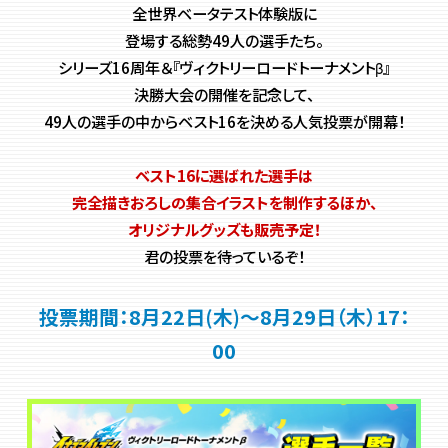
全世界ベータテスト体験版に
登場する総勢49人の選手たち。
シリーズ16周年＆『ヴィクトリーロードトーナメントβ』
決勝大会の開催を記念して、
49人の選手の中からベスト16を決める人気投票が開幕！
ベスト16に選ばれた選手は
完全描きおろしの集合イラストを制作するほか、
オリジナルグッズも販売予定！
君の投票を待っているぞ！
投票期間：8月22日(木)～8月29日（木）17：
00