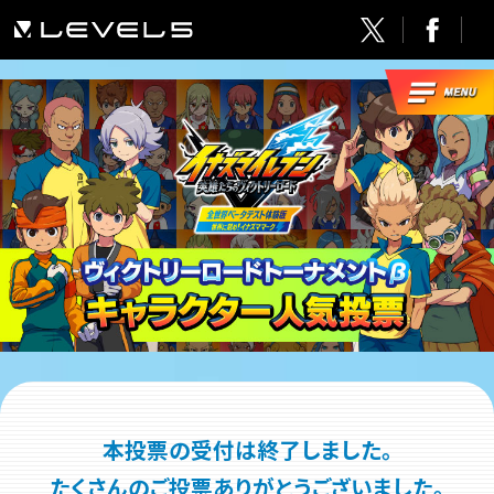
本投票の受付は終了しました。
たくさんのご投票ありがとうございました。