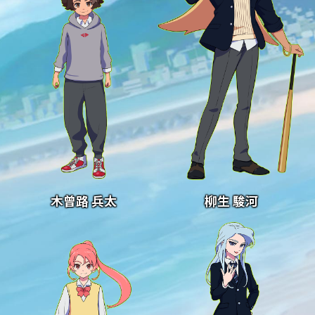
木曾路 兵太
柳生 駿河