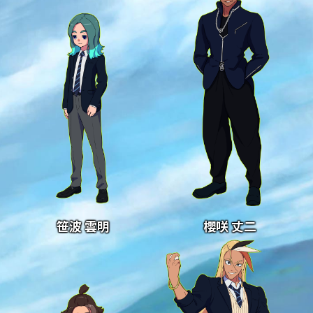
笹波 雲明
櫻咲 丈二