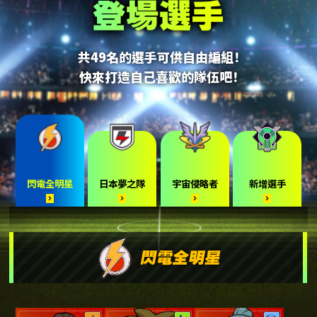
共49名的選手可供自由編組！
快來打造自己喜歡的隊伍吧！
閃電全明星
日本夢之隊
宇宙侵略者
新增選手