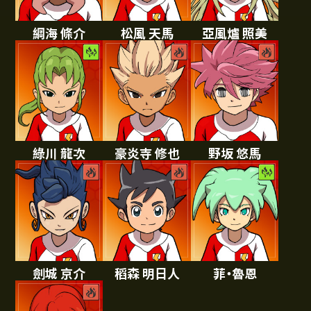
綱海 條介
松風 天馬
亞風爐 照美
綠川 龍次
豪炎寺 修也
野坂 悠馬
劍城 京介
稻森 明日人
菲・魯恩