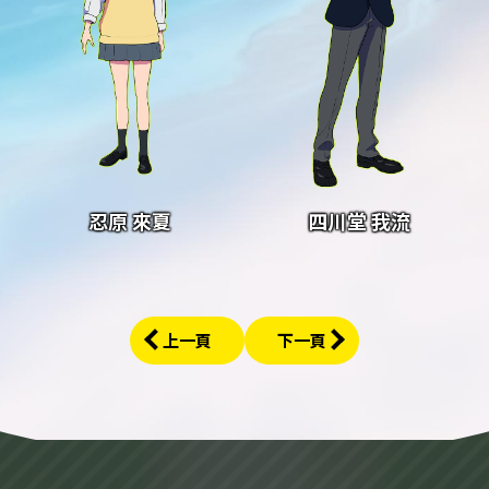
忍原 來夏
四川堂 我流
上一頁
下一頁