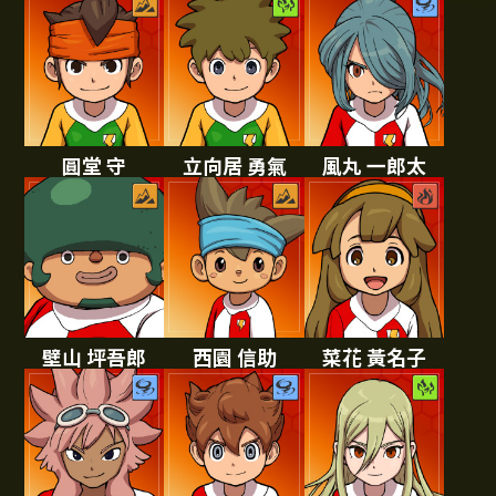
圓堂 守
立向居 勇氣
風丸 一郎太
壁山 坪吾郎
西園 信助
菜花 黃名子