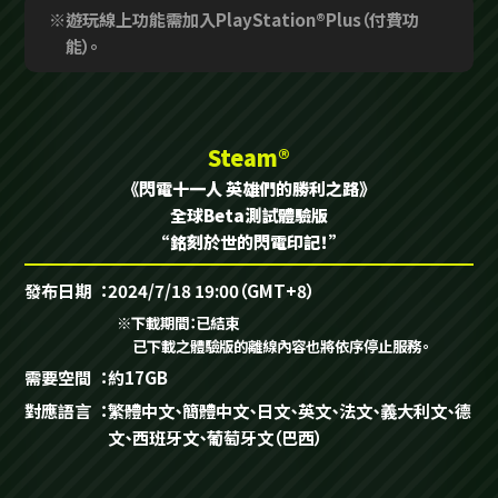
※遊玩線上功能需加入PlayStation®Plus（付費功
能）。
Steam®
《閃電十一人 英雄們的勝利之路》
全球Beta測試體驗版
“銘刻於世的閃電印記！”
發布日期
2024/7/18 19:00（GMT+8）
※下載期間：已結束
已下載之體驗版的離線內容也將依序停止服務。
需要空間
約17GB
對應語言
繁體中文、簡體中文、日文、英文、法文、義大利文、德
文、西班牙文、葡萄牙文（巴西）