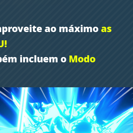
aproveite ao máximo
as
U!
mbém incluem o
Modo