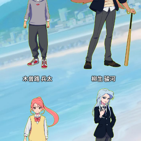
木曾路 兵太
柳生 骏河