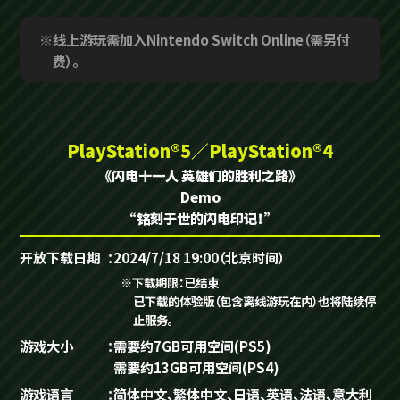
※线上游玩需加入Nintendo Switch Online（需另付
费）。
PlayStation®5／PlayStation®4
《闪电十一人 英雄们的胜利之路》
Demo
“铭刻于世的闪电印记！”
开放下载日期
2024/7/18 19:00（北京时间）
※下载期限：已结束
已下载的体验版（包含离线游玩在内）也将陆续停
止服务。
游戏大小
需要约7GB可用空间(PS5)
需要约13GB可用空间(PS4)
游戏语言
简体中文、繁体中文、日语、英语、法语、意大利