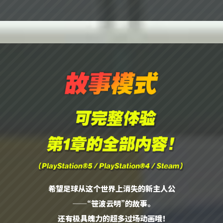
希望足球从这个世界上消失的新主人公
——“笹波云明”的故事。
还有极具魄力的超多过场动画哦！