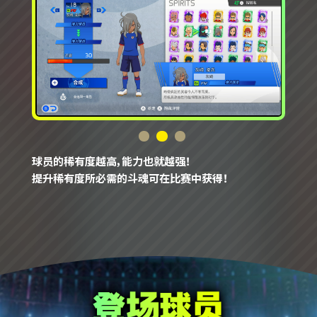
球员的稀有度越高，能力也就越强！
提升稀有度所必需的斗魂可在比赛中获得！