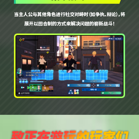
当主人公与其他角色进行社交对峙时（如争执、辩论），将
展开以回合制的方式来解决问题的崭新战斗！