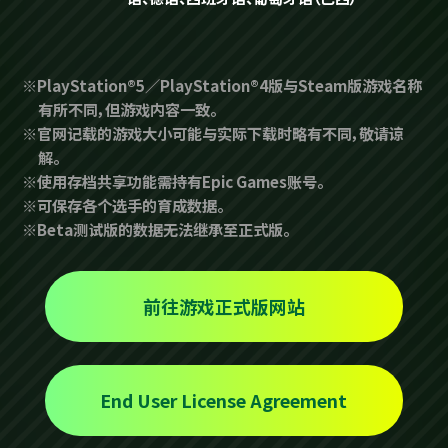
※PlayStation®5／PlayStation®4版与Steam版游戏名称
有所不同，但游戏内容一致。
※官网记载的游戏大小可能与实际下载时略有不同，敬请谅
解。
※使用存档共享功能需持有Epic Games账号。
※可保存各个选手的育成数据。
※Beta测试版的数据无法继承至正式版。
前往游戏正式版网站
End User License Agreement