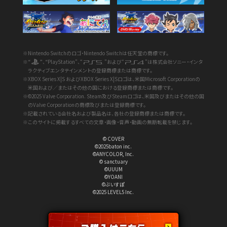
※Nintendo Switchのロゴ・Nintendo Switchは任天堂の商標です。
※“
”、“PlayStation”、“
”および“
”は株式会社ソニー・インタ
ラクティブエンタテインメントの登録商標または商標です。
※XBOX Series X|S およびXBOX Series X|Sロゴは、米国Microsoft Corporationの
米国および／またはその他の国における登録商標または商標です。
※©2025 Valve Corporation. Steam及びSteamロゴは、米国及びまたはその他の国
のValve Corporationの商標及びまたは登録商標です。
※記載されている会社名および製品名は、各社の登録商標または商標です。
※このサイトに掲載するすべての文章・画像・音声・動画の無断転載を禁じます。
© COVER
©2025baton inc.
©ANYCOLOR, Inc.
© sanctuary
©UUUM
©YOANI
©ぶいすぽ
©2025 LEVEL5 Inc.