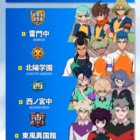
雷門中
RAIMON
北陽学園
HOKUYO GAKUEN
西ノ宮中
NISHINOMIYA
東風異国館