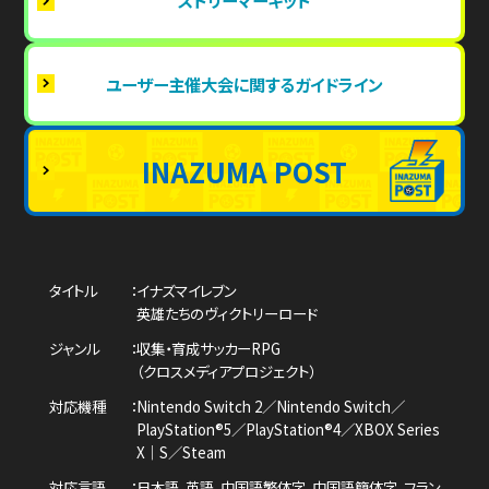
ストリーマーキット
ユーザー主催大会に関するガイドライン
INAZUMA POST
タイトル
イナズマイレブン
英雄たちのヴィクトリーロード
ジャンル
収集・育成サッカーRPG
（クロスメディアプロジェクト）
対応機種
Nintendo Switch 2／Nintendo Switch／
PlayStation®5／PlayStation®4／
XBOX Series
X｜S／Steam
対応言語
日本語、英語、中国語繁体字、中国語簡体字、
フラン