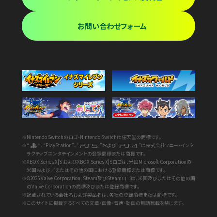
お問い合わせフォーム
※Nintendo Switchのロゴ・Nintendo Switchは任天堂の商標です。
※“
”、“PlayStation”、“
”および“
”は株式会社ソニー・インタ
ラクティブエンタテインメントの登録商標または商標です。
※XBOX Series X|S およびXBOX Series X|Sロゴは、米国Microsoft Corporationの
米国および／またはその他の国における登録商標または商標です。
※©2025 Valve Corporation. Steam及びSteamロゴは、米国及びまたはその他の国
のValve Corporationの商標及びまたは登録商標です。
※記載されている会社名および製品名は、各社の登録商標または商標です。
※このサイトに掲載するすべての文章・画像・音声・動画の無断転載を禁じます。