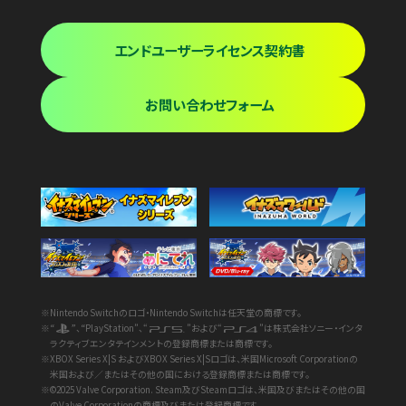
エンドユーザーライセンス契約書
お問い合わせフォーム
※Nintendo Switchのロゴ・Nintendo Switchは任天堂の商標です。
※“
”、“PlayStation”、“
”および“
”は株式会社ソニー・インタ
ラクティブエンタテインメントの登録商標または商標です。
※XBOX Series X|S およびXBOX Series X|Sロゴは、米国Microsoft Corporationの
米国および／またはその他の国における登録商標または商標です。
※©2025 Valve Corporation. Steam及びSteamロゴは、米国及びまたはその他の国
のValve Corporationの商標及びまたは登録商標です。