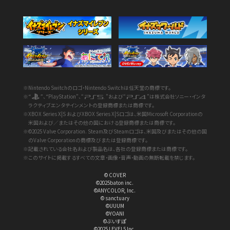
※Nintendo Switchのロゴ・Nintendo Switchは任天堂の商標です。
※“
”、“PlayStation”、“
”および“
”は株式会社ソニー・インタ
ラクティブエンタテインメントの登録商標または商標です。
※XBOX Series X|S およびXBOX Series X|Sロゴは、米国Microsoft Corporationの
米国および／またはその他の国における登録商標または商標です。
※©2025 Valve Corporation. Steam及びSteamロゴは、米国及びまたはその他の国
のValve Corporationの商標及びまたは登録商標です。
※記載されている会社名および製品名は、各社の登録商標または商標です。
※このサイトに掲載するすべての文章・画像・音声・動画の無断転載を禁じます。
© COVER
©2025baton inc.
©ANYCOLOR, Inc.
© sanctuary
©UUUM
©YOANI
©ぶいすぽ
©2025 LEVEL5 Inc.