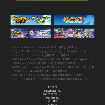
※Nintendo Switchのロゴ・Nintendo Switchは任天堂の商標です。
※“
”、“PlayStation”、“
”および“
”は株式会社ソニー・インタ
ラクティブエンタテインメントの登録商標または商標です。
※XBOX Series X|S およびXBOX Series X|Sロゴは、米国Microsoft Corporationの
米国および／またはその他の国における登録商標または商標です。
※©2025 Valve Corporation. Steam及びSteamロゴは、米国及びまたはその他の国
のValve Corporationの商標及びまたは登録商標です。
※記載されている会社名および製品名は、各社の登録商標または商標です。
※このサイトに掲載するすべての文章・画像・音声・動画の無断転載を禁じます。
© COVER
©2025baton inc.
©ANYCOLOR, Inc.
© sanctuary
©UUUM
©YOANI