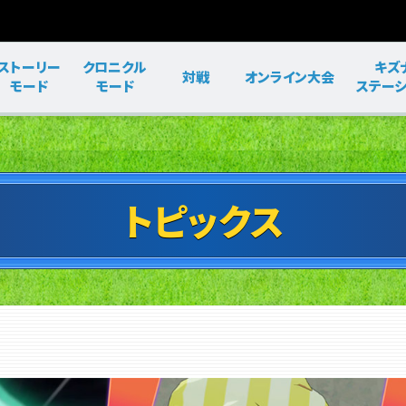
ストーリー
クロニクル
キズ
対戦
オンライン大会
モード
モード
ステーシ
トピックス