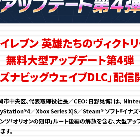
マイレブン
英雄たちのヴィクトリ
無料大型アップデート第4弾
キズナビッグウェイブDLC」配信
央区、代表取締役社長／CEO：日野晃博）は、 Nintendo S
PlayStation®4／Xbox Series X|S／Steam® ソ
ンツ「オリオンの刻印」ルート後編の解放を含む、大型アップデ
ます。