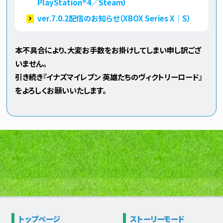
PlayStation®4／Steam）
ver.7.0.2配信のお知らせ（XBOX Series X｜S）
本不具合により、大変お手数をお掛けしてしまい申し訳ござ
いません。
引き続き『イナズマイレブン 英雄たちのヴィクトリーロード』
をよろしくお願いいたします。
トップページ
ストーリー
モード