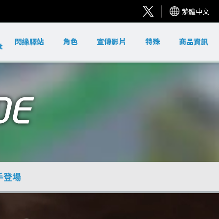
繁體中文
閃緣驛站
角色
宣傳影片
特殊
商品資訊
t
手登場