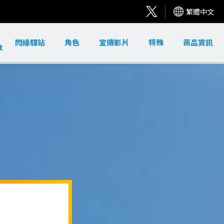
繁體中文
閃緣驛站
角色
宣傳影片
特殊
商品資訊
t