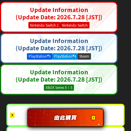
Update Information
(Update Date: 2026.7.28 [JST])
Nintendo Switch 2
Nintendo Switch
Update Information
(Update Date: 2026.7.28 [JST])
PlayStation®5
PlayStation®4
Steam
Update Information
(Update Date: 2026.7.28 [JST])
XBOX Series X｜S
跨平台儲存操作方法