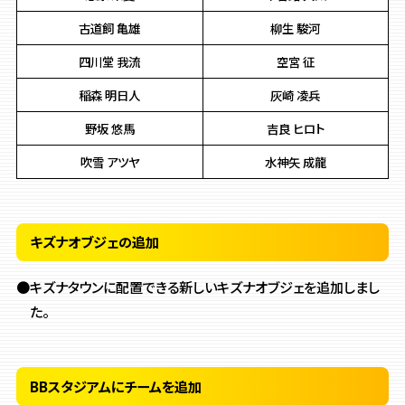
古道飼 亀雄
柳生 駿河
四川堂 我流
空宮 征
稲森 明日人
灰崎 凌兵
野坂 悠馬
吉良 ヒロト
吹雪 アツヤ
水神矢 成龍
キズナオブジェの追加
●キズナタウンに配置できる新しいキズナオブジェを追加しまし
た。
BBスタジアムにチームを追加