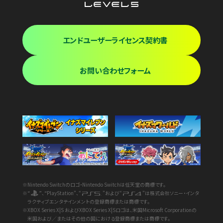
エンドユーザーライセンス契約書
お問い合わせフォーム
※Nintendo Switchのロゴ・Nintendo Switchは任天堂の商標です。
※“
”、“PlayStation”、“
”および“
”は株式会社ソニー・インタ
ラクティブエンタテインメントの登録商標または商標です。
※XBOX Series X|S およびXBOX Series X|Sロゴは、米国Microsoft Corporationの
米国および／またはその他の国における登録商標または商標です。