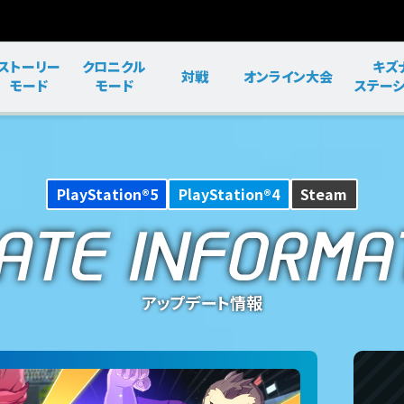
ストーリー
クロニクル
キズ
対戦
オンライン大会
モード
モード
ステーシ
PlayStation®5
PlayStation®4
Steam
アップデート情報