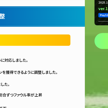
2025.1
ver
整
PlayS
は
うに対応しました。
ンを獲得できるように調整しました。
した。
割合ずつファウル率が上昇