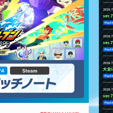
2026.7
ver
PlayS
2026.7
ver
PlayS
2026.7
大会
PlayS
2026.7
ver
PlayS